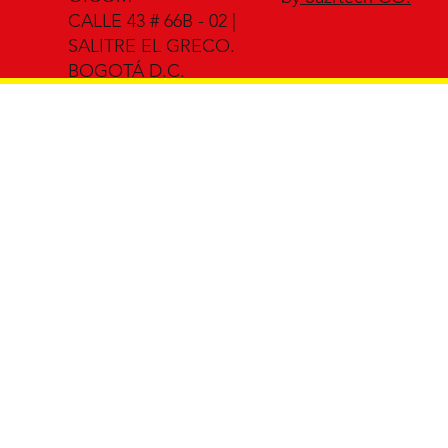
CALLE 43 # 66B - 02 |
SALITRE EL GRECO.
BOGOTÁ D.C.