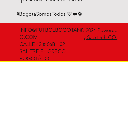
#BogotáSomosTodos 💛❤️⚽
INFO@FUTBOLBOGOTAN
© 2024 Powered
O.COM
by
Sazrtech CO.
CALLE 43 # 66B - 02 |
SALITRE EL GRECO.
BOGOTÁ D.C.