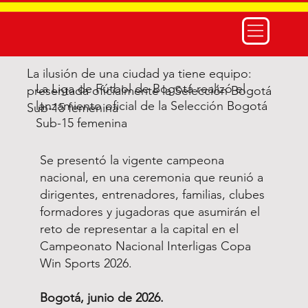
La ilusión de una ciudad ya tiene equipo:
La Liga de Fútbol de Bogotá realizó el
presentada oficialmente la Selección Bogotá
lanzamiento oficial de la Selección Bogotá
Sub-15 femenina
Sub-15 femenina
Se presentó la vigente campeona
nacional, en una ceremonia que reunió a
dirigentes, entrenadores, familias, clubes
formadores y jugadoras que asumirán el
reto de representar a la capital en el
Campeonato Nacional Interligas Copa
Win Sports 2026.
Bogotá, junio de 2026.