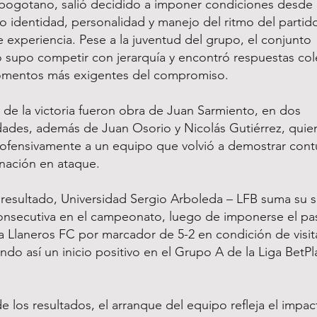
bogotano, salió decidido a imponer condiciones desde el
 identidad, personalidad y manejo del ritmo del partido
de experiencia. Pese a la juventud del grupo, el conjunto
supo competir con jerarquía y encontró respuestas col
omentos más exigentes del compromiso.
 de la victoria fueron obra de Juan Sarmiento, en dos
ades, además de Juan Osorio y Nicolás Gutiérrez, quie
 ofensivamente a un equipo que volvió a demostrar con
nación en ataque.
resultado, Universidad Sergio Arboleda – LFB suma su
consecutiva en el campeonato, luego de imponerse el p
 Llaneros FC por marcador de 5-2 en condición de visit
ndo así un inicio positivo en el Grupo A de la Liga BetPl
.
de los resultados, el arranque del equipo refleja el impa