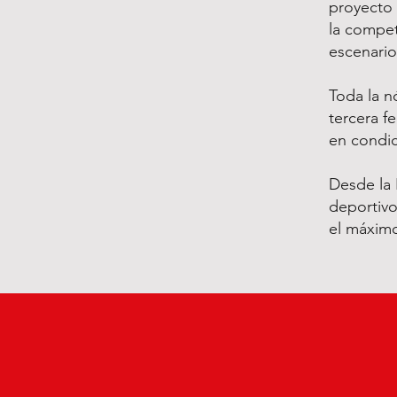
proyecto 
la compet
escenario
Toda la n
tercera f
en condic
Desde la 
deportivo
el máximo