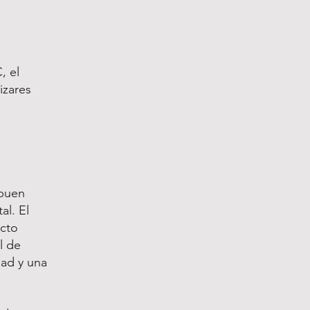
, el
izares
 buen
al. El
ecto
l de
dad y una