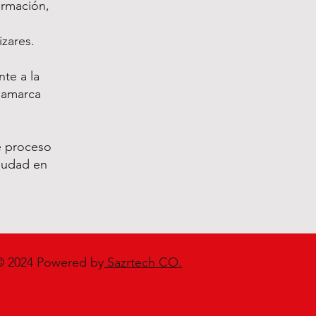
ormación,
izares.
te a la
inamarca
e proceso
iudad en
© 2024 Powered by
Sazrtech CO.