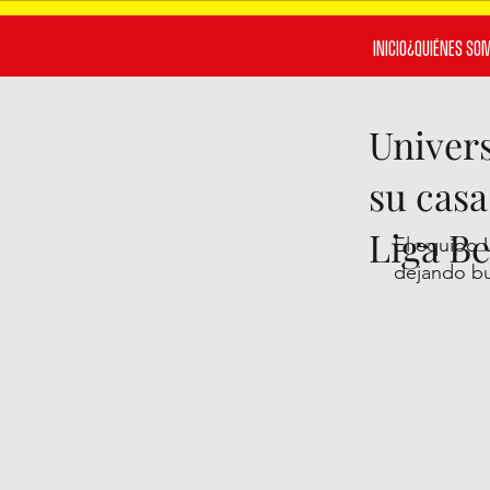
INICIO
¿QUIÉNES SO
Univer
su casa
Liga Be
El equipo 
dejando bu