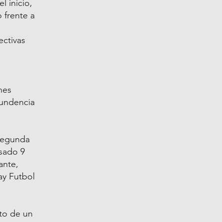
 inicio,
 frente a
ectivas
nes
tundencia
 segunda
asado 9
ante,
ay Futbol
cto de un