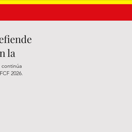
efiende
n la
 continúa
l FCF 2026.