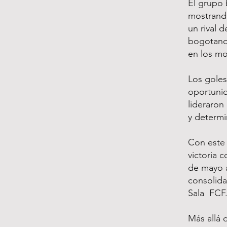
El grupo 
mostrando
un rival 
bogotano 
en los m
Los goles
oportunid
lideraron
y determi
Con este 
victoria 
de mayo a
consolida
Sala FCF
Más allá 