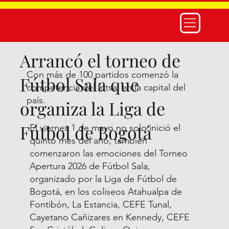
Arrancó el torneo de
Con más de 100 partidos comenzó la
Fútbol Sala que
competencia del futsal en la capital del
país.
organiza la Liga de
Fútbol de Bogotá
El viernes 1 de mayo no solo inició el
quinto mes del año; también
comenzaron las emociones del Torneo
Apertura 2026 de Fútbol Sala,
organizado por la Liga de Fútbol de
Bogotá, en los coliseos Atahualpa de
Fontibón, La Estancia, CEFE Tunal,
Cayetano Cañizares en Kennedy, CEFE