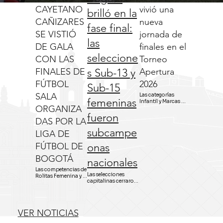
CAYETANO
vivió una
brilló en la
CAÑIZARES
nueva
fase final:
SE VISTIÓ
jornada de
las
DE GALA
finales en el
seleccione
CON LAS
Torneo
FINALES DE
s Sub-13 y
Apertura
FÚTBOL
2026
Sub-15
SALA
Las categorías 
femeninas
Infantil y Marcas 
ORGANIZA
serán las 
fueron
protagonistas este 
DAS POR LA
sábado 18 de julio en 
el Coliseo Cayetano 
subcampe
LIGA DE
Cañizares, donde se 
conocieron los  
FÚTBOL DE
onas
nuevoscampeones 
del Torneo Apertura 
BOGOTÁ
nacionales
de la Liga de Fútbol 
de Bogotá.
Las competencias de 
Las selecciones 
Rolitas Femenina y la 
capitalinas cerraron 
categoría Sub-20 
una destacada 
masculina llegaron a 
participación en el 
su emocionante 
Campeonato 
desenlace durante el 
Nacional Interligas – 
primer semestre del 
VER NOTICIAS
Copa Win Sports 
año.
2026. Ambas 